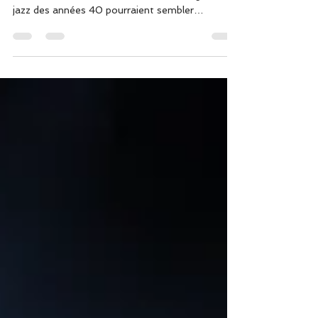
Le swing en big band : une énergie collective et
festive, héritée des années 40. Le swing et le
jazz des années 40 pourraient sembler
appartenir au passé.Pourtant, partout où cette
musique est jouée aujourd’hui — en concert, en
bal, lors de commémorations ou d’événements
festifs — le public répond présent . Cette
musique continue de rassembler, de faire bouger
et de créer une énergie collective immédiate.
Mais pourquoi le swing traverse-t-il les
générations avec autant de for