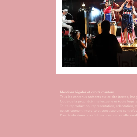
Mentions légales et droits d’auteur
Tous les contenus présents sur ce site (textes, i
Code de la propriété intellectuelle et toute législ
Toute reproduction, représentation, adaptation, mo
est strictement interdite et constitue une contrefa
Pour toute demande d’utilisation ou de collaborat