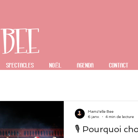
spectacles
NOËL
Agenda
Contact
Mamz'elle Bee
6 janv.
4 min de lecture
🎙️ Pourquoi cho