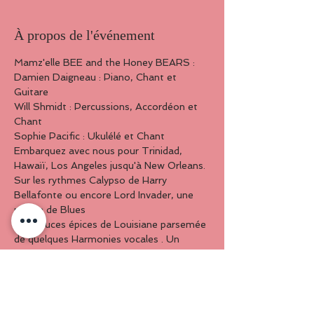
À propos de l'événement
Mamz'elle BEE and the Honey BEARS : 
Damien Daigneau : Piano, Chant et 
Guitare 

Will Shmidt : Percussions, Accordéon et 
Chant 

Sophie Pacific : Ukulélé et Chant  

Embarquez avec nous pour Trinidad, 
Hawaïï, Los Angeles jusqu'à New Orleans. 
Sur les rythmes Calypso de Harry 
Bellafonte ou encore Lord Invader, une 
pointe de Blues

aux douces épices de Louisiane parsemée 
de quelques Harmonies vocales . Un 
voyage en mode Tiki sur les océans du 
bout du monde : SUMMER MOOD ! 

Un cocktail imprévu avec toujours autant 
de bonne humeur et un poil plus de rhum 
que de Coca-cola … ALOHA