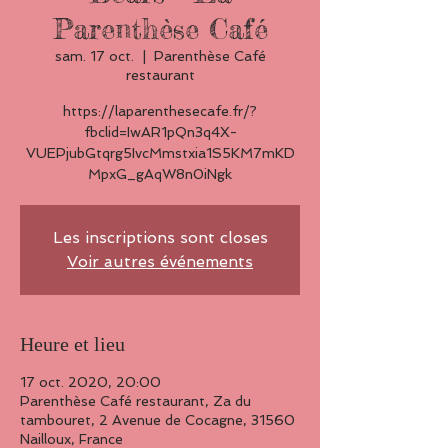
Parenthèse Café
sam. 17 oct.
  |  
Parenthèse Café
restaurant
https://laparenthesecafe.fr/?
fbclid=IwAR1pQn3q4X-
VUEPjubGtqrg5IvcMmstxia1S5KM7mKD
MpxG_gAqW8n0iNgk
Les inscriptions sont closes
Voir autres événements
Heure et lieu
17 oct. 2020, 20:00
Parenthèse Café restaurant, Za du
tambouret, 2 Avenue de Cocagne, 31560
Nailloux, France