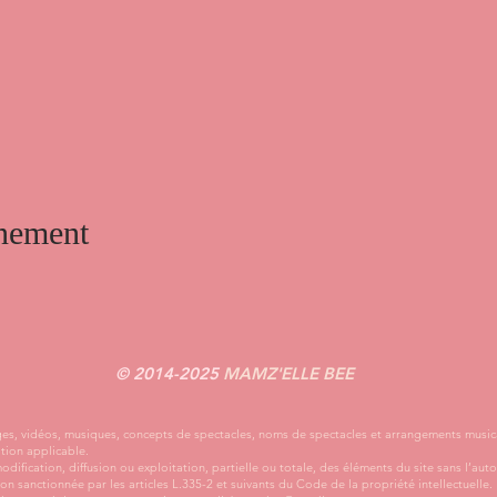
énement
© 2014-2025
MAMZ'ELLE BEE
mages, vidéos, musiques, concepts de spectacles, noms de spectacles et arrangements music
ation applicable.
dification, diffusion ou exploitation, partielle ou totale, des éléments du site sans l’aut
çon sanctionnée par les articles L.335-2 et suivants du Code de la propriété intellectuelle.