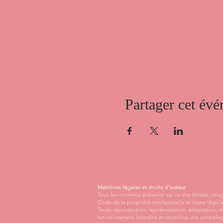
Partager cet év
Mentions légales et droits d’auteur
Tous les contenus présents sur ce site (textes, i
Code de la propriété intellectuelle et toute législ
Toute reproduction, représentation, adaptation, mo
est strictement interdite et constitue une contrefa