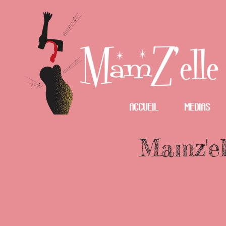
Accueil
Medias
Mamz'el