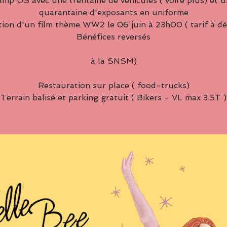
mp US avec une trentaine de véhicules ( voire plus) et 
quarantaine d'exposants en uniforme
tion d'un film thème WW2 le 06 juin à 23h00 ( tarif à déf
Bénéfices reversés
à la SNSM)
Restauration sur place ( food-trucks)
Terrain balisé et parking gratuit ( Bikers - VL max 3.5T )