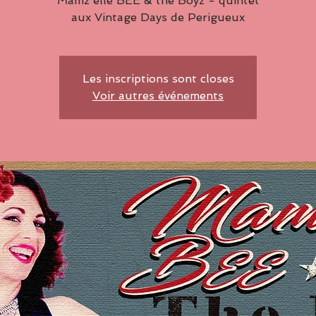
Mamz'elle BEE & the Boyz - quintet
aux Vintage Days de Perigueux
Les inscriptions sont closes
Voir autres événements