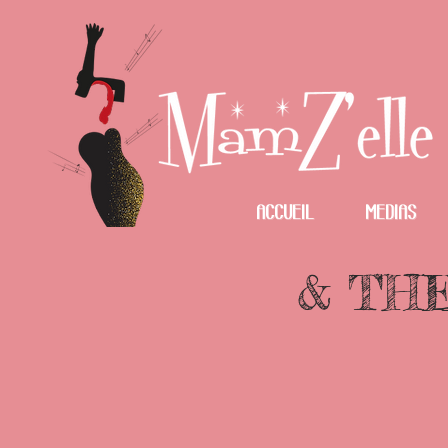
Accueil
Medias
& THE