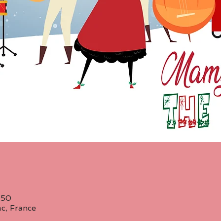
:50
c, France