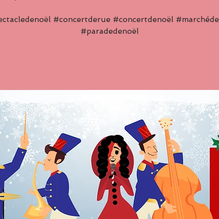
ectacledenoël #concertderue #concertdenoël #marchéde
#paradedenoël