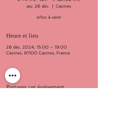
jeu. 26 déc.
  |  
Castres
infos à venir
Heure et lieu
26 déc. 2024, 15:00 – 19:00
Castres, 81100 Castres, France
Partager cet événement
©
2014-2025
MAMZ'ELLE BEE
Mentions légales et droits d’auteur
Tous les contenus présents sur ce site (textes, images, vidéos, musiques,