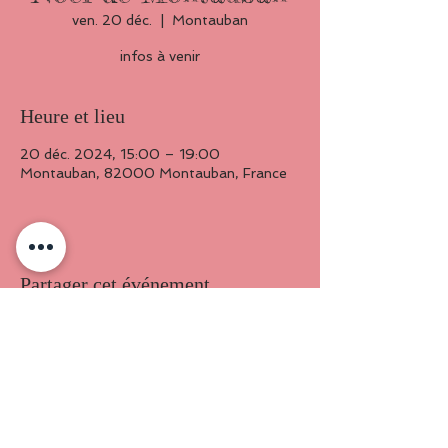
ven. 20 déc.
  |  
Montauban
infos à venir
Heure et lieu
20 déc. 2024, 15:00 – 19:00
Montauban, 82000 Montauban, France
Partager cet événement
©
2014-2025
MAMZ'ELLE BEE
Mentions légales et droits d’auteur
Tous les contenus présents sur ce site (textes, images, vidéos, musiques,